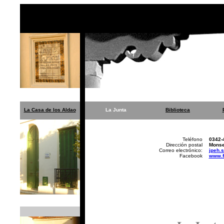
La Casa de los Aldao
La Junta
Biblioteca
Teléfono
0342-
Dirección postal
Monse
Correo electrónico:
jpeh.
Facebook
www.f